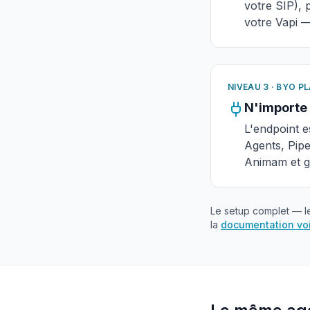
votre SIP), 
votre Vapi —
NIVEAU 3 · BYO 
N'importe 
L'endpoint e
Agents, Pipe
Animam et ga
Le setup complet — l
la
documentation vo
Le même age