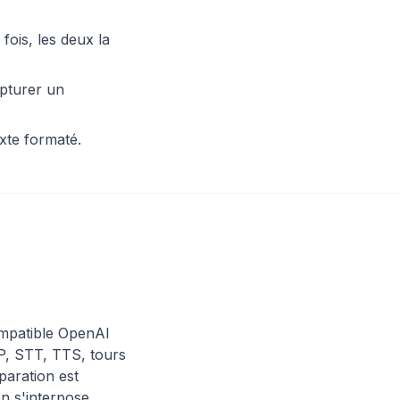
fois, les deux la
apturer un
xte formaté.
mpatible OpenAI
IP, STT, TTS, tours
paration est
n s'interpose