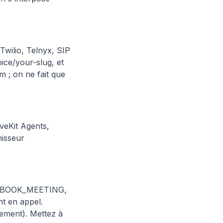
Twilio, Telnyx, SIP
ice/your-slug, et
m ; on ne fait que
veKit Agents,
nisseur
 — BOOK_MEETING,
 en appel.
lement). Mettez à