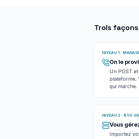
Trois façons
NIVEAU 1 · MANAG
On le prov
Un POST et A
plateforme. 
qui marche.
NIVEAU 2 · BYO VA
Vous gérez
Importez vot