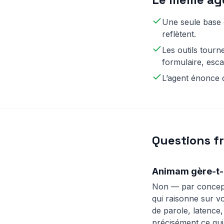
Une seule base d
reflètent.
Les outils tourn
formulaire, esc
L’agent énonce d
Questions f
Animam gère-t-il
Non — par concept
qui raisonne sur v
de parole, latence,
précisément ce qui