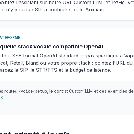
pointez l'assistant sur notre URL Custom LLM, et liez-le. Vo
 il n'y a aucun SIP à configurer côté Animam.
PLATEFORME
quelle stack vocale compatible OpenAI
st du SSE format OpenAI standard — pas spécifique à Vapi. 
cat, Retell, Bland ou votre propre stack : pointez l'URL d
rdez le SIP, le STT/TTS et le budget de latence.
es routes
, le contrat Custom LLM et des exemples d
/voice/setup
ix
.
nt, adapté à la voix