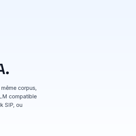
A.
— même corpus,
LLM compatible
k SIP, ou