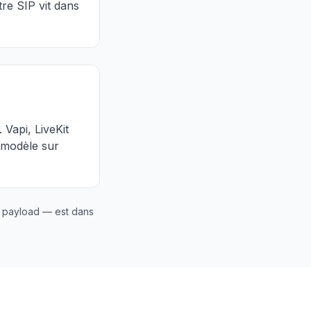
tre SIP vit dans
Vapi, LiveKit
u modèle sur
e payload — est dans