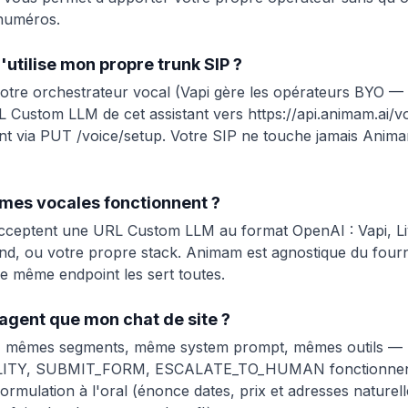
 numéros.
utilise mon propre trunk SIP ?
otre orchestrateur vocal (Vapi gère les opérateurs BYO — 
L Custom LLM de cet assistant vers https://api.animam.ai/vo
nant via PUT /voice/setup. Votre SIP ne touche jamais Anima
rmes vocales fonctionnent ?
acceptent une URL Custom LLM au format OpenAI : Vapi, Li
land, ou votre propre stack. Animam est agnostique du four
e même endpoint les sert toutes.
agent que mon chat de site ?
, mêmes segments, même system prompt, mêmes outils
ITY, SUBMIT_FORM, ESCALATE_TO_HUMAN fonctionnent
ormulation à l'oral (énonce dates, prix et adresses naturel