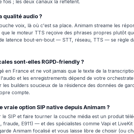
 fois ; les deux canaux la reflètent.
la qualité audio ?
couche voix, là où c'est sa place. Animam streame les rép
 que le moteur TTS reçoive des phrases propres plutôt qu
 de latence bout-en-bout — STT, réseau, TTS — se règle d
ales sont-elles RGPD-friendly ?
en France et ne voit jamais que le texte de la transcriptio
t l'audio et les enregistrements dépend de votre orchestra
r les builders soucieux de la résidence des données de gar
ropre compte.
e vraie option SIP native depuis Animam ?
 le SIP et faire tourner la couche média est un produit tél
fraude, E911) — et des spécialistes comme Vapi et LiveKit l
garde Animam focalisé et vous laisse libre de choisir (ou c