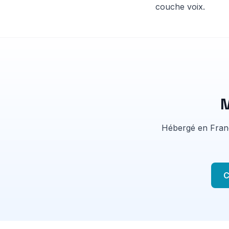
couche voix.
M
Hébergé en Franc
C