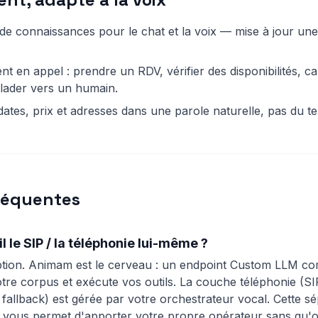
e connaissances pour le chat et la voix — mise à jour une 
ent en appel : prendre un RDV, vérifier des disponibilités, c
alader vers un humain.
ates, prix et adresses dans une parole naturelle, pas du te
réquentes
 le SIP / la téléphonie lui-même ?
ion. Animam est le cerveau : un endpoint Custom LLM co
otre corpus et exécute vos outils. La couche téléphonie (S
 fallback) est gérée par votre orchestrateur vocal. Cette sé
 vous permet d'apporter votre propre opérateur sans qu'o