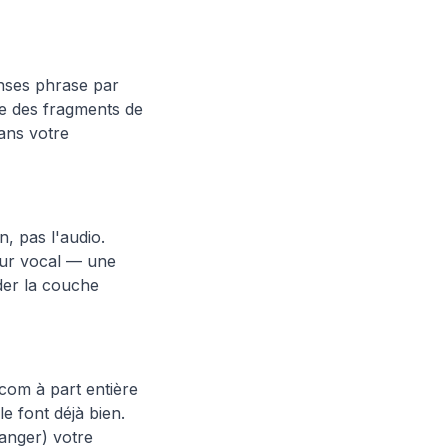
onses phrase par
e des fragments de
ans votre
n, pas l'audio.
teur vocal — une
der la couche
écom à part entière
e font déjà bien.
hanger) votre