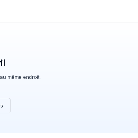
il
 au même endroit.
rs