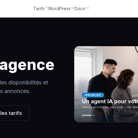
Tarifs
WordPress
Docs
01
02
03
 agence
les disponibilités et
os annonces.
 les tarifs