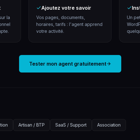
t
Ajoutez votre savoir
Ins
sur la
Vos pages, documents,
Un pet
ionnel
horaires, tarifs : l'agent apprend
WordP
pte.
votre activité.
quelq
Tester mon agent gratuitement
tion
Artisan / BTP
SaaS / Support
Association