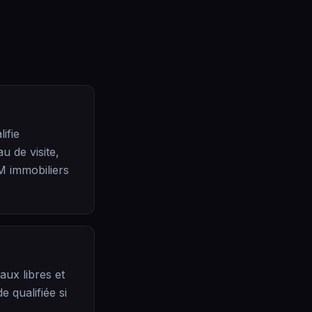
ifie
u de visite,
M immobiliers
aux libres et
 qualifiée si