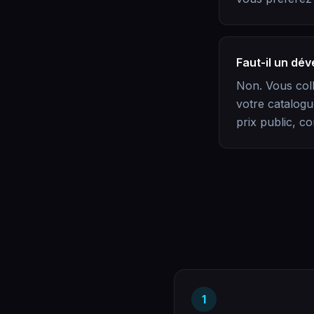
Faut-il un dév
Non. Vous coll
votre catalogu
prix public, c
1